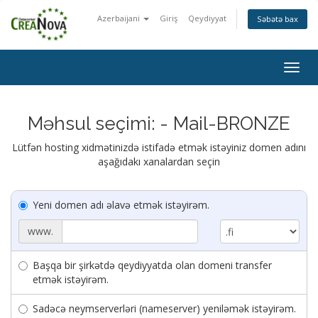
Azerbaijani
Giriş
Qeydiyyat
Səbətə bax
Togg
navig
Məhsul seçimi: - Mail-BRONZE
Lütfən hosting xidmətinizdə istifadə etmək istəyiniz domen adını
aşağıdakı xanalardan seçin
Yeni domen adı əlavə etmək istəyirəm.
www.
Başqa bir şirkətdə qeydiyyatda olan domeni transfer
etmək istəyirəm.
Sadəcə neymserverləri (nameserver) yeniləmək istəyirəm.