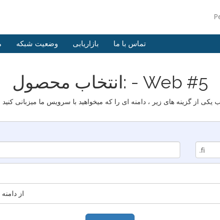
P
تماس با ما
بازاریابی
وضعیت شبکه
م
انتخاب محصول: - Web #5
از دامنه 