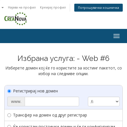
n
Најава на профил
Креирај профил
Потрошувачка кошничка
Togg
navig
Избрана услуга: - Web #6
Изберете домен кој ќе го користите за хостинг пакетот, со
избор на следниве опции.
Регистрирај нов домен
www.
Трансфер на домен од друг регистрар
Ќе користам постоечки домен и ќе ги конфигурирам