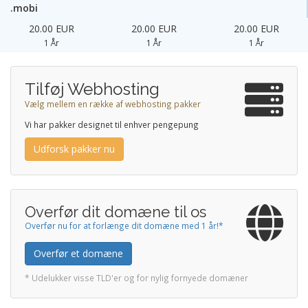
.mobi
20.00 EUR
20.00 EUR
20.00 EUR
1 År
1 År
1 År
Tilføj Webhosting
Vælg mellem en række af webhosting pakker
Vi har pakker designet til enhver pengepung
Udforsk pakker nu
Overfør dit domæne til os
Overfør nu for at forlænge dit domæne med 1 år!*
Overfør et domæne
* Udelukker visse TLD'er og for nylig fornyede domæner