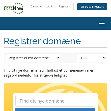
Dansk
Log ind
Register
Vis bestillingskurv
Togg
navig
Registrer domæne
Find dit nye domænenavn. Indtast et domænenavn eller
søgeord nedenfor for at tjekke ledighed.