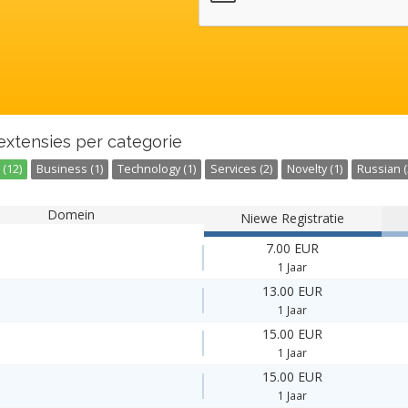
extensies per categorie
(12)
Business (1)
Technology (1)
Services (2)
Novelty (1)
Russian (
Domein
Niewe Registratie
7.00 EUR
1 Jaar
13.00 EUR
1 Jaar
15.00 EUR
1 Jaar
15.00 EUR
1 Jaar