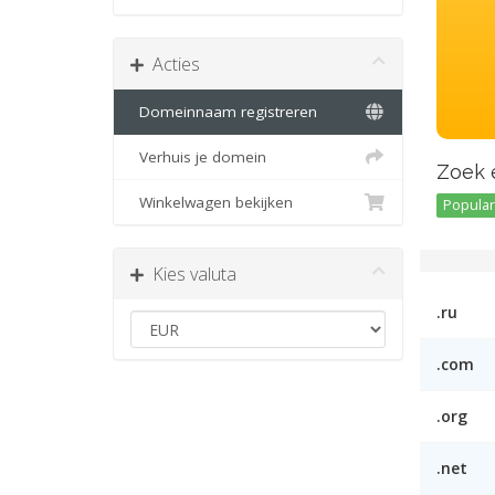
Acties
Domeinnaam registreren
Verhuis je domein
Zoek 
Winkelwagen bekijken
Popular 
Kies valuta
.ru
.com
.org
.net