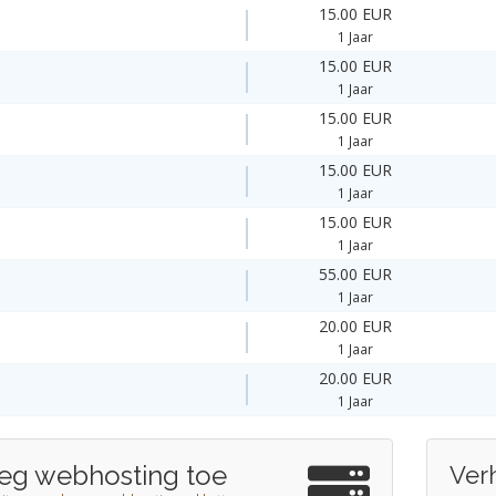
15.00 EUR
1 Jaar
15.00 EUR
1 Jaar
15.00 EUR
1 Jaar
15.00 EUR
1 Jaar
15.00 EUR
1 Jaar
55.00 EUR
1 Jaar
20.00 EUR
1 Jaar
20.00 EUR
1 Jaar
eg webhosting toe
Ver