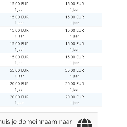
15.00 EUR
15.00 EUR
1 Jaar
1 Jaar
15.00 EUR
15.00 EUR
1 Jaar
1 Jaar
15.00 EUR
15.00 EUR
1 Jaar
1 Jaar
15.00 EUR
15.00 EUR
1 Jaar
1 Jaar
15.00 EUR
15.00 EUR
1 Jaar
1 Jaar
55.00 EUR
55.00 EUR
1 Jaar
1 Jaar
20.00 EUR
20.00 EUR
1 Jaar
1 Jaar
20.00 EUR
20.00 EUR
1 Jaar
1 Jaar
huis je domeinnaam naar