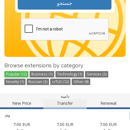
جستجو
Browse extensions by category
Popular (12)
Business (1)
Technology (1)
Services (2)
Novelty (1)
Russian (3)
ccTLD (12)
Other (8)
دامنه
New Price
Transfer
Renewal
.ru
7.00 EUR
7.00 EUR
7.00 EUR