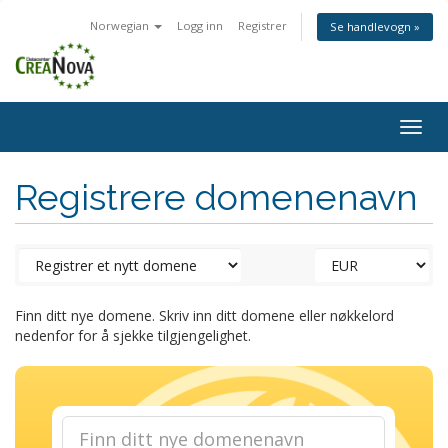
Norwegian
Logg inn
Registrer
Se handlevogn »
Togg
navig
Registrere domenenavn
Finn ditt nye domene. Skriv inn ditt domene eller nøkkelord
nedenfor for å sjekke tilgjengelighet.