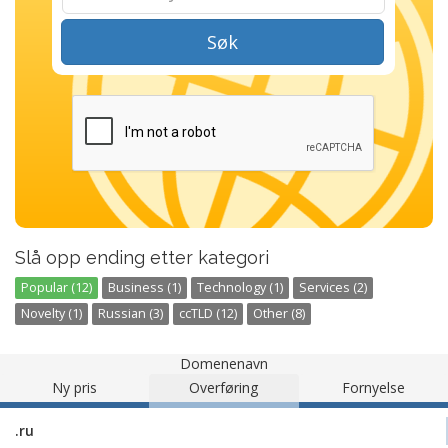
Søk
Slå opp ending etter kategori
Popular (12)
Business (1)
Technology (1)
Services (2)
Novelty (1)
Russian (3)
ccTLD (12)
Other (8)
Domenenavn
Ny pris
Overføring
Fornyelse
.ru