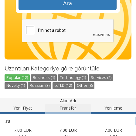
Ara
Uzantıları Kategoriye göre görüntüle
Popular (12)
Business (1)
Technology (1)
Services (2)
Novelty (1)
Russian (3)
ccTLD (12)
Other (8)
Alan Adı
Yeni Fiyat
Transfer
Yenileme
.ru
7.00 EUR
7.00 EUR
7.00 EUR