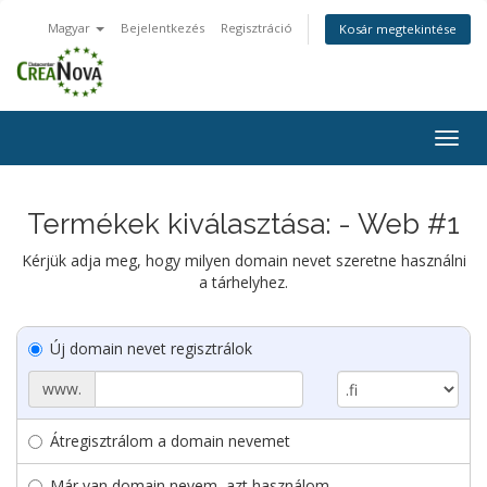
Magyar
Bejelentkezés
Regisztráció
Kosár megtekintése
Togg
navig
Termékek kiválasztása: - Web #1
Kérjük adja meg, hogy milyen domain nevet szeretne használni
a tárhelyhez.
Új domain nevet regisztrálok
www.
Átregisztrálom a domain nevemet
Már van domain nevem, azt használom