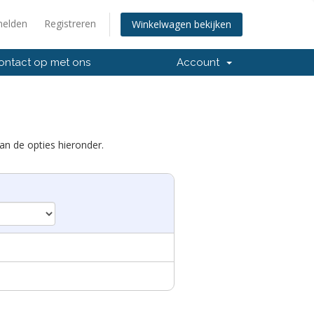
elden
Registreren
Winkelwagen bekijken
ntact op met ons
Account
an de opties hieronder.