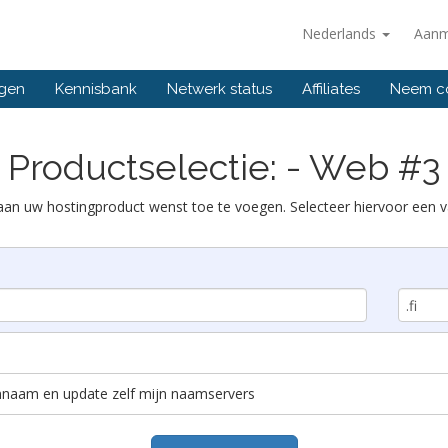
Nederlands
Aanm
ngen
Kennisbank
Netwerk status
Affiliates
Neem co
Productselectie: - Web #3
an uw hostingproduct wenst toe te voegen. Selecteer hiervoor een v
nnaam en update zelf mijn naamservers