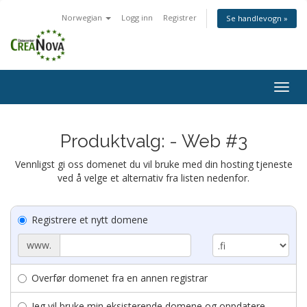
Norwegian
Logg inn
Registrer
Se handlevogn »
Togg
navig
Produktvalg: - Web #3
Vennligst gi oss domenet du vil bruke med din hosting tjeneste
ved å velge et alternativ fra listen nedenfor.
Registrere et nytt domene
www.
Overfør domenet fra en annen registrar
Jeg vil bruke min eksisterende domene og oppdatere