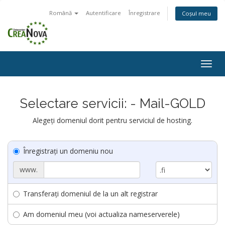
Română
Autentificare
Înregistrare
Coșul meu
Togg
navig
Selectare servicii: - Mail-GOLD
Alegeți domeniul dorit pentru serviciul de hosting.
Înregistrați un domeniu nou
www.
Transferați domeniul de la un alt registrar
Am domeniul meu (voi actualiza nameserverele)