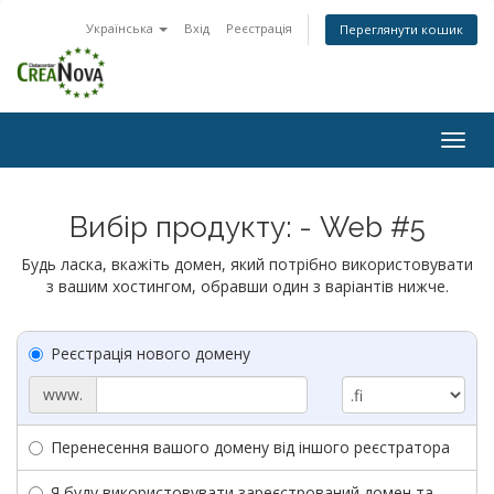
Українська
Вхід
Реєстрація
Переглянути кошик
Togg
navig
Вибір продукту: - Web #5
Будь ласка, вкажіть домен, який потрібно використовувати
з вашим хостингом, обравши один з варіантів нижче.
Реєстрація нового домену
www.
Перенесення вашого домену від іншого реєстратора
Я буду використовувати зареєстрований домен та