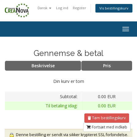
Dansk
Log ind
Register
Vis bestillingskurv
Togg
navig
Gennemse & betal
Beskrivelse
Pris
Din kurv er tom
Subtotal:
0.00 EUR
Til betaling idag:
0.00 EUR
Tøm bestillingskurv
Fortsæt med indkøb
Denne bestilling er sendt via sikker krypteret SSL forbindelse.