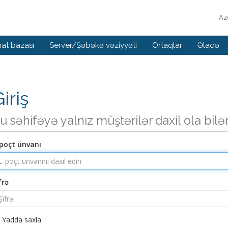
Az
at bazası
Server/Şəbəkə vəziyyəti
Ortaqlar
Əlaqə
iriş
u səhifəyə yalnız müştərilər daxil ola bilə
poçt ünvanı
frə
Yadda saxla