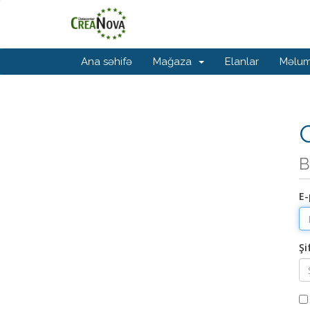
Ana səhifə
Mağaza
Elanlar
Məlum
G
B
E-
Şi