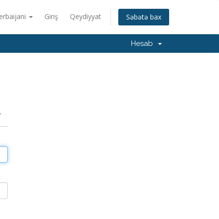
erbaijani
Giriş
Qeydiyyat
Səbətə bax
Hesab
r