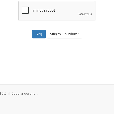
Şifrəmi unutdum?
. Bütün hüquqlar qorunur.