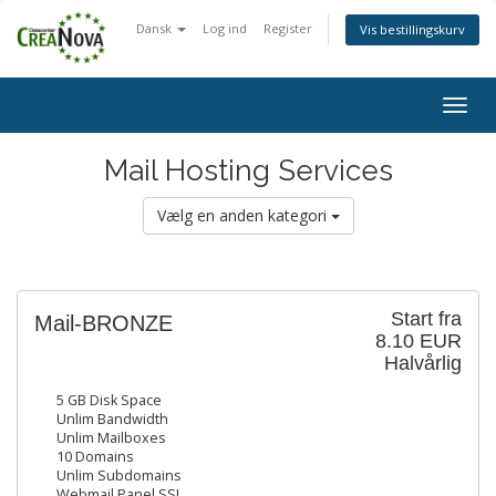
Dansk
Log ind
Register
Vis bestillingskurv
Togg
navig
Mail Hosting Services
Vælg en anden kategori
Start fra
Mail-BRONZE
8.10 EUR
Halvårlig
5 GB Disk Space
Unlim Bandwidth
Unlim Mailboxes
10 Domains
Unlim Subdomains
Webmail Panel SSL