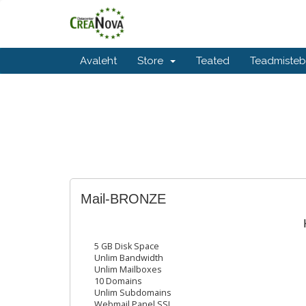
Avaleht
Store
Teated
Teadmiste
Mail-BRONZE
5 GB Disk Space
Unlim Bandwidth
Unlim Mailboxes
10 Domains
Unlim Subdomains
Webmail Panel SSL