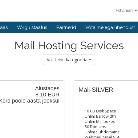
Estonian
baas
Võrgu staatus
Partnerid
Võta meiega ühendust
Mail Hosting Services
Vali teine kategooria
Alustades
Mail-SILVER
8.10 EUR
Kord poole aasta jooksul
10 GB Disk Space
Unlim Bandwidth
Unlim Mailboxes
50 Domains
Unlim Subdomains
Webmail Panel SSL