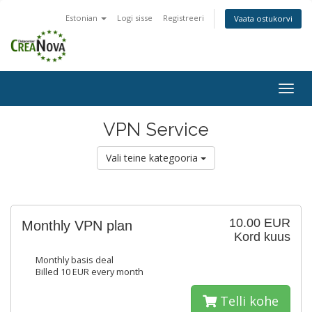
Estonian
Logi sisse
Registreeri
Vaata ostukorvi
Togg
navig
VPN Service
Vali teine kategooria
10.00 EUR
Monthly VPN plan
Kord kuus
Monthly basis deal
Billed 10 EUR every month
Telli kohe