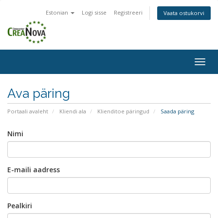
Estonian
Logi sisse
Registreeri
Vaata ostukorvi
Togg
navig
Ava päring
Portaali avaleht
Kliendi ala
Klienditoe päringud
Saada päring
Nimi
E-maili aadress
Pealkiri