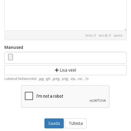
lines: 0 words: 0
saved
Manused
Lisa veel
Lubatud faililaiendid: .jpg, .gif, .jpeg, .png, .zip, .rar, .7z
Tühista