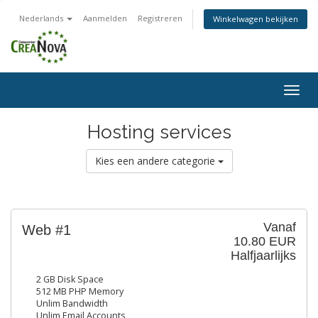
Nederlands
Aanmelden
Registreren
Winkelwagen bekijken
Togg
navig
Hosting services
Kies een andere categorie
Vanaf
Web #1
10.80 EUR
Halfjaarlijks
2 GB Disk Space
512 MB PHP Memory
Unlim Bandwidth
Unlim Email Accounts