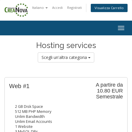
Italiano
Accedi
Registrati
Visualizza Carrello
Togg
navig
Hosting services
Scegli un'altra categoria
A partire da
Web #1
10.80 EUR
Semestrale
2 GB Disk Space
512 MB PHP Memory
Unlim Bandwidth
Unlim Email Accounts
1 Website
3 MySQL DBs