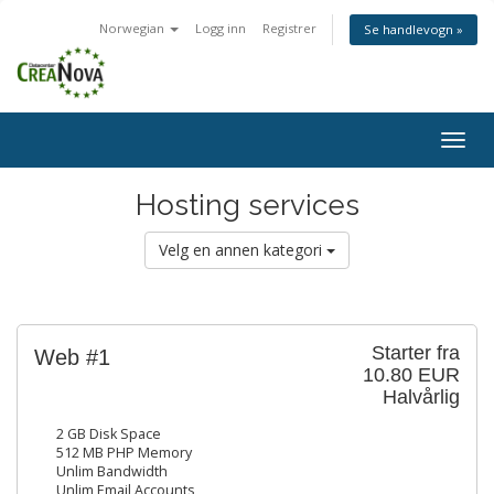
Norwegian
Logg inn
Registrer
Se handlevogn »
Togg
navig
Hosting services
Velg en annen kategori
Starter fra
Web #1
10.80 EUR
Halvårlig
2 GB Disk Space
512 MB PHP Memory
Unlim Bandwidth
Unlim Email Accounts