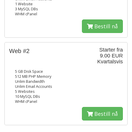
1 Website
3 MySQL DBs
WHM cPanel
Bestill nå
Starter fra
Web #2
9.00 EUR
Kvartalsvis
5 GB Disk Space
512 MB PHP Memory
Unlim Bandwidth
Unlim Email Accounts
5 Websites
10 MySQL DBs
WHM cPanel
Bestill nå